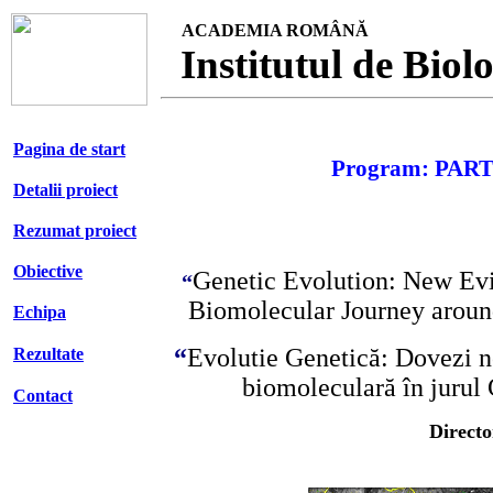
ACADEMIA ROMÂNĂ
Institutul de Biolo
Pagina de start
Program: PAR
Detalii proiect
Rezumat proiect
Obiective
Genetic Evolution: New Evid
“
Biomolecular Journey aroun
Echipa
“
Evolutie Genetic
ă
: Dovezi n
Rezultate
biomoleculară în jurul 
Contact
Direct