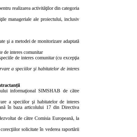
entru realizarea activităţilor din categoria
ile manageriale ale proiectului, inclusiv
tate şi a metodei de monitorizare adaptată
te de interes comunitar
speciile de interes comunitar (cu excepţia
vare a speciilor şi habitatelor de interes
tractanții
mului informaţional SIMSHAB
de către
are a speciilor şi habitatelor de interes
ană în baza articolului 17 din Directiva
 dezvoltat de către Comisia Europeană, la
recţiilor solicitate în vederea raportării