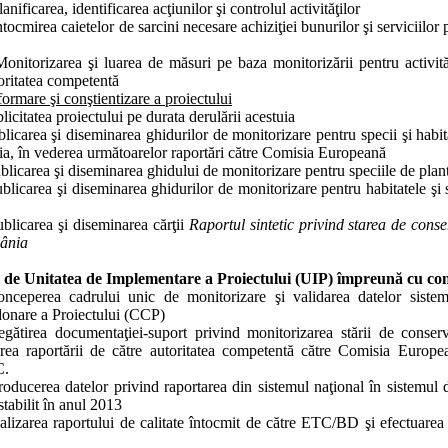
nificarea, identificarea acţiunilor şi controlul activităţilor
tocmirea caietelor de sarcini necesare achiziţiei bunurilor şi serviciilor p
onitorizarea şi luarea de măsuri pe baza monitorizării pentru activităţ
toritatea competentă
formare şi conştientizare a proiectului
licitatea proiectului pe durata derulării acestuia
blicarea şi diseminarea ghidurilor de monitorizare pentru specii şi habi
ia, în vederea următoarelor raportări către Comisia Europeană
licarea şi diseminarea ghidului de monitorizare pentru speciile de plan
licarea şi diseminarea ghidurilor de monitorizare pentru habitatele şi 
blicarea şi diseminarea cărţii
Raportul sintetic privind starea de conser
ânia
te de Unitatea de Implementare a Proiectului (UIP) împreună cu con
onceperea cadrului unic de monitorizare şi validarea datelor
siste
onare a Proiectului (CCP)
egătirea documentaţiei-suport privind monitorizarea stării de conserv
rea raportării de către autoritatea competentă către Comisia Europe
C.
roducerea datelor privind r
aportarea din sistemul naţional în sistemul
stabilit în anul 2013
lizarea raportului de calitate întocmit de către ETC/BD şi efectuarea co