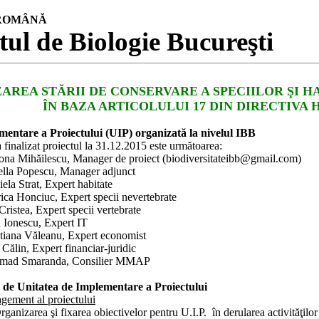
ROMÂNĂ
tul de Biologie Bucureşti
AREA STĂRII DE CONSERVARE A SPECIILOR ŞI 
ÎN BAZA ARTICOLULUI 17 DIN DIRECTIVA 
ementare a
Proiectului (UIP) organizată la nivelul IBB
 finalizat proiectul la 31.12.2015 este următoarea:
ona Mihăilescu, Manager de proiect (biodiversitateibb@gmail.com)
ella Popescu, Manager adjunct
ela Strat, Expert habitate
ica Honciuc, Expert specii nevertebrate
Cristea, Expert specii vertebrate
Ionescu, Expert IT
stiana Văleanu, Expert economist
ălin, Expert financiar-juridic
amad Smaranda, Consilier MMAP
te de Unitatea de Implementare a Proiectului
gement al proiectului
ganizarea şi fixarea obiectivelor pentru U.I.P. în derularea activităţilor