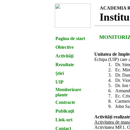
ACADEMIA 
Institu
MONITORIZ
Pagina de start
Obiective
Unitatea de Impl
Activit
ăţi
Echipa (UIP) care a
Rezultate
1.
Dr. Sim
2.
Ec. Mir
Ştiri
3.
Dr. Dani
4.
Dr. Vior
UIP
5.
Dr. Ion 
Monitorizare
6.
Armand 
plante
7.
Ec. Cri
8.
Carmen C
Contracte
9.
John S
Publica
ţii
Activități realiza
Link-uri
Activitatea de mana
Activitatea MP.1. Or
Contact