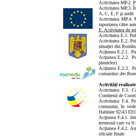
Activitatea MP.2. Pla
Activitatea MP.3. În
A, C, E, F şi audit
Activitatea MP.4. M
raportarea către au
E. Activitatea de in
Activitatea E.1. Pub
Activitatea E.2. Pu
situaţiei din Român
Acţiunea E.2.1. Pub
Acţiunea E.2.2. Pub
plantelor)
Acţiunea E.2.3. Pu
comunitar din Rom
Activități realiza
Activitatea F.3. C
Comitetul de Coord
Activitatea F.4.
Pr
comunitar,
în vede
Habitate 92/43 EE
Acţiunea F.4.1. Int
termenul care va fi 
Acţiunea F.4.2. Ana
oficiale finale