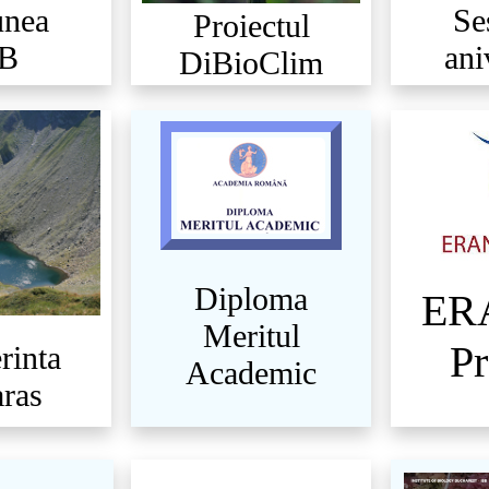
unea
Se
Proiectul
BB
ani
DiBioClim
Diploma
ER
Meritul
Pr
rinta
Academic
ras