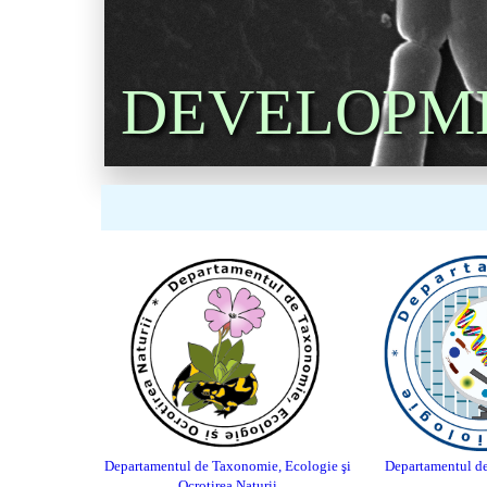
DEVELOPM
Departamentul de Taxonomie, Eco
logie şi
Departamentul d
Ocrotirea Naturii