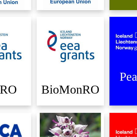
Pe
tRO
BioMonRO