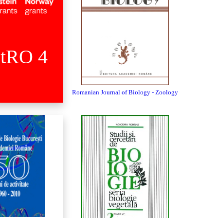
atRO 4
Romanian Journal of Biology - Zoology