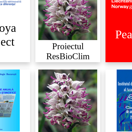
oya
Pe
ject
Proiectul
ResBioClim