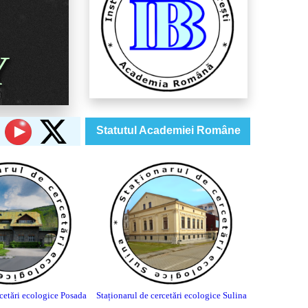
Y
Statutul Academiei Române
rcetări ecologice Posada
Staționarul de cercetări ecologice Sulina