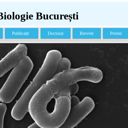
Biologie București
Publicații
Doctorat
Brevete
Premii