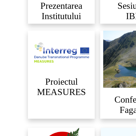
Prezentarea
Sesi
Institutului
I
Proiectul
MEASURES
Confe
Faga