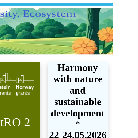
Harmony
with nature
and
sustainable
development
atRO 2
*
22-24.05.2026