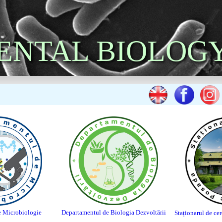
ENTAL BIOLOG
e Microbiologie
Departamentul de Biolog
ia Dezvo
ltării
Staționarul de ce